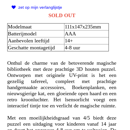
zet op mijn verlanglijstje
SOLD OUT
Modelmaat
111x147x235mm
Batterijmodel
AAA
Aanbevolen leeftijd
14+
Geschatte montagetijd
4-8 uur
Onthul de charme van de betoverende magische
bibliotheek met deze prachtige 3D houten puzzel.
Ontworpen met originele UV-print is het een
gezellig tafereel, compleet met prachtige
handgemaakte accessoires, Boekenplanken, een
nieuwsgierige kat, een gloeiende open haard en een
retro kroonluchter. Het lsensorlicht voegt een
interactief tintje toe en verlicht de magische ruimte.
Met een moeilijkheidsgraad van 4/5 biedt deze
puzzel een uitdaging voor kinderen vanaf 14 jaar
en duurt het ongeveer 4-8 uur om te voltooien. De