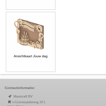
Ansichtkaart Jouw dag
Contactinformatie:
Maxicraft BV
's-Gravenzandseweg 20 L