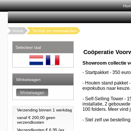
Ho
Home
Termijn en voorwaarden
Selecteer taal
Coöperatie Voor
Showroom collectie v
- Startpakket - 350 euro
Winkelwagen
- Houten stand pakket -
expokubus naar keuze
- Self-Selling Tower - 
installatie, 2 gebouwde
100 folders.
Meer vind j
Verzending binnen 1 werkdag
vanaf € 200,00 geen
- Stel zelf uw bestell
verzendkosten
Verzendkosten € 6.95 (ex.