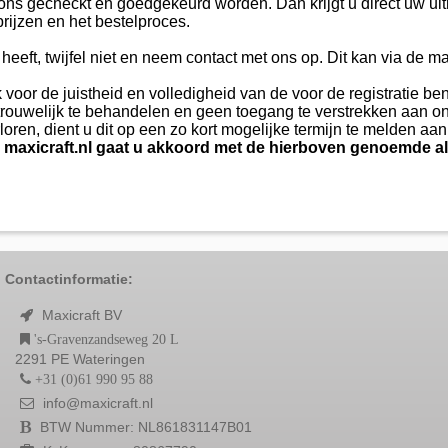
 ons gecheckt en goedgekeurd worden. Dan krijgt u direct uw ui
prijzen en het bestelproces.
heeft, twijfel niet en neem contact met ons op. Dit kan via de ma
 voor de juistheid en volledigheid van de voor de registratie b
ouwelijk te behandelen en geen toegang te verstrekken aan onb
oren, dient u dit op een zo kort mogelijke termijn te melden aan
maxicraft.nl
gaat u akkoord met de hierboven genoemde 
Contactinformatie:
Maxicraft BV
's-Gravenzandseweg 20 L
2291 PE Wateringen
+31 (0)61 990 95 88
info@maxicraft.nl
BTW Nummer: NL861831147B01