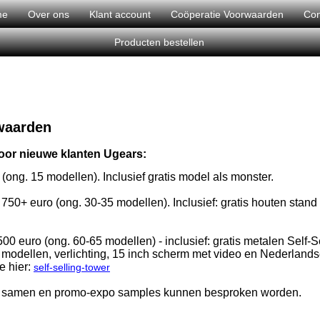
me
Over ons
Klant account
Coöperatie Voorwaarden
Con
Producten bestellen
waarden
oor nieuwe klanten Ugears:
 (ong. 15 modellen). Inclusief gratis model als monster.
 750+ euro (ong. 30-35 modellen). Inclusief: gratis houten stan
.
1500 euro (ong. 60-65 modellen) - inclusief: gratis metalen Self-
 modellen, verlichting, 15 inch scherm met video en Nederlandse
e hier:
self-selling-tower
ing samen en promo-expo samples kunnen besproken worden.