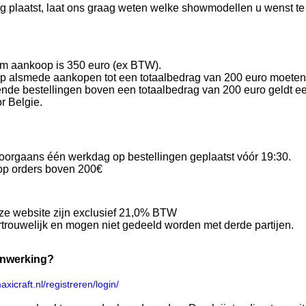
g plaatst, laat ons graag weten welke showmodellen u wenst te
m aankoop is 350 euro (ex BTW).
p alsmede aankopen tot een totaalbedrag van 200 euro moeten 
nde bestellingen boven een totaalbedrag van 200 euro geldt ee
r Belgie.
doorgaans één werkdag op bestellingen geplaatst vóór 19:30.
 op orders boven 200€
eze website zijn exclusief 21,0% BTW
ertrouwelijk en mogen niet gedeeld worden met derde partijen.
enwerking?
axicraft.nl/registreren/login/