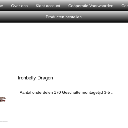
me
Over ons
Klant account
Coöperatie Voorwaarden
Con
Producten bestellen
Ironbelly Dragon
Aantal onderdelen 170 Geschatte montagetijd 3-5 ...