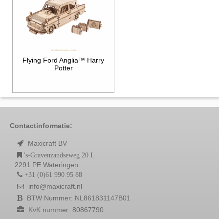
Flying Ford Anglia™ Harry
Potter
Contactinformatie:
Maxicraft BV
's-Gravenzandseweg 20 L
2291 PE Wateringen
+31 (0)61 990 95 88
info@maxicraft.nl
BTW Nummer: NL861831147B01
KvK nummer: 80867790