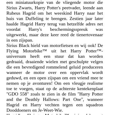
een miniatuurkopie van de vliegende motor die
Sirius Zwarts, Harry Potter's peetvader, leende aan
Rubeus Hagrid om het weeskind Harry naar het
huis van Duffeling te brengen. Zestien jaar later
haalde Hagrid Harry terug van hetzelfde adres net
voordat Harry's beschermingsspreuk was
uitgewerkt, maar deze keer reed de tienertovenaar
in een zijspan.
Sirius Black hield van motorfietsen en wij ook! De
Flying Motorbike™ uit het Harry Potter™-
universum heeft een stuur dat kan worden
gedraaid, draaiende wielen met geschulpte velgen
die een bevredigend rommelend geluid produceren
wanneer de motor over een oppervlak wordt
geduwd, en een open zijspan om een vriend mee te
nemen op je avonturen! Om een vleugje realisme
toe te voegen, staat op de achterste kentekenplaat
"GDO 558" zoals te zien in de film "Harry Potter
and the Deathly Hallows: Part One", wanneer
Hagrid en Harry vechten tegen een squadron
Dooddoeners en Je-Weet-Wie.