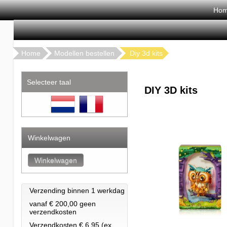
Ho
Home
Modellen bestellen
Diy 3d kits
Selecteer taal
DIY 3D kits
Winkelwagen
Verzending binnen 1 werkdag
vanaf € 200,00 geen
verzendkosten
Verzendkosten € 6.95 (ex.