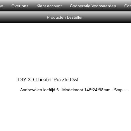
me
Over ons
Klant account
Coöperatie Voorwaarden
Con
Producten bestellen
DIY 3D Theater Puzzle Owl
Aanbevolen leeftijd 6+ Modelmaat 148*24*98mm Stap ...