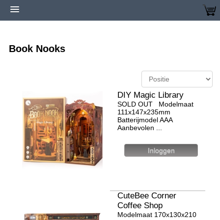
Home
Modellen bestellen
Book nooks
Book Nooks
DIY Magic Library
SOLD OUT Modelmaat
111x147x235mm
Batterijmodel AAA
Aanbevolen ...
CuteBee Corner
Coffee Shop
Modelmaat 170х130х210