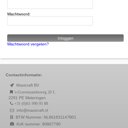
Wachtwoord:
Wachtwoord vergeten?
Contactinformatie:
Maxicraft BV
's-Gravenzandseweg 20 L
2291 PE Wateringen
+31 (0)61 990 95 88
info@maxicraft.nl
BTW Nummer: NL861831147B01
KvK nummer: 80867790