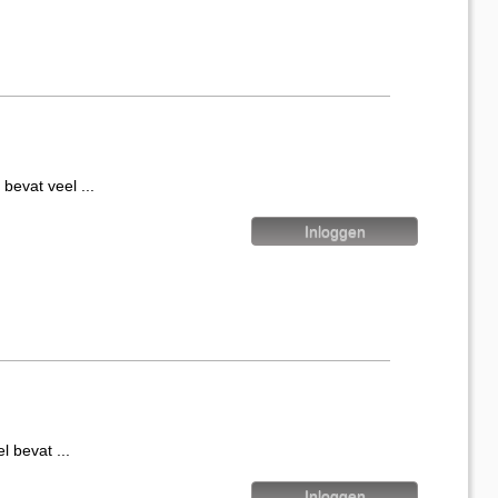
vat veel ...
evat ...