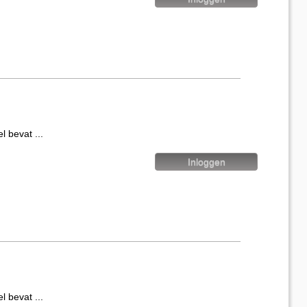
evat ...
evat ...