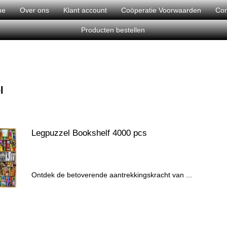
me
Over ons
Klant account
Coöperatie Voorwaarden
Con
Producten bestellen
l
Legpuzzel Bookshelf 4000 pcs
Ontdek de betoverende aantrekkingskracht van ...