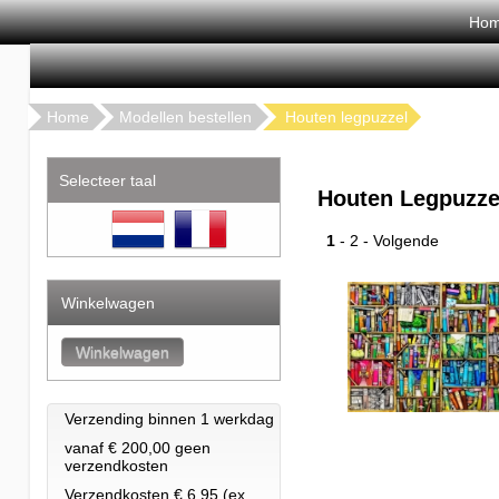
Ho
Home
Modellen bestellen
Houten legpuzzel
Selecteer taal
Houten Legpuzze
1
-
2
-
Volgende
Winkelwagen
Verzending binnen 1 werkdag
vanaf € 200,00 geen
verzendkosten
Verzendkosten € 6.95 (ex.