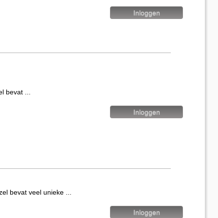
evat ...
evat veel unieke ...