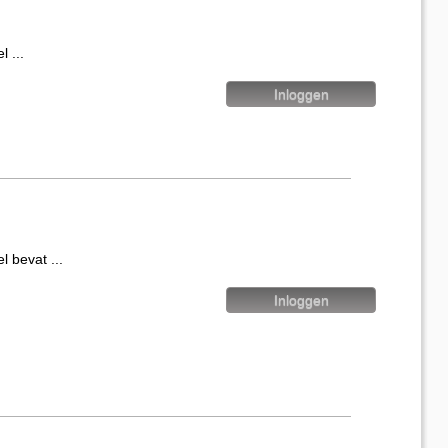
...
evat ...