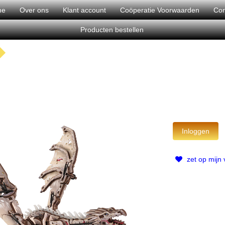
me
Over ons
Klant account
Coöperatie Voorwaarden
Con
Producten bestellen
zet op mijn v