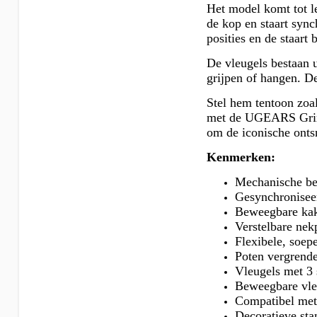
Het model komt tot le
de kop en staart syn
posities en de staart
De vleugels bestaan ​
grijpen of hangen. De
Stel hem tentoon zoal
met de UGEARS Gring
om de iconische onts
Kenmerken:
Mechanische bew
Gesynchroniseer
Beweegbare kak
Verstelbare nek
Flexibele, soep
Poten vergrende
Vleugels met 3
Beweegbare vleu
Compatibel met
Decoratieve stan