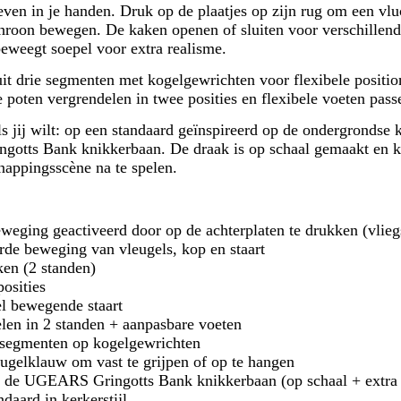
ven in je handen. Druk op de plaatjes op zijn rug om een ​​vluc
chroon bewegen. De kaken openen of sluiten voor verschillend
 beweegt soepel voor extra realisme.
​uit drie segmenten met kogelgewrichten voor flexibele positi
 poten vergrendelen in twee posities en flexibele voeten pas
s jij wilt: op een standaard geïnspireerd op de ondergrondse 
otts Bank knikkerbaan. De draak is op schaal gemaakt en k
nappingsscène na te spelen.
eging geactiveerd door op de achterplaten te drukken (vlieg
de beweging van vleugels, kop en staart
en (2 standen)
posities
el bewegende staart
len in 2 standen + aanpasbare voeten
 segmenten op kogelgewrichten
gelklauw om vast te grijpen of op te hangen
 de UGEARS Gringotts Bank knikkerbaan (op schaal + extra 
daard in kerkerstijl