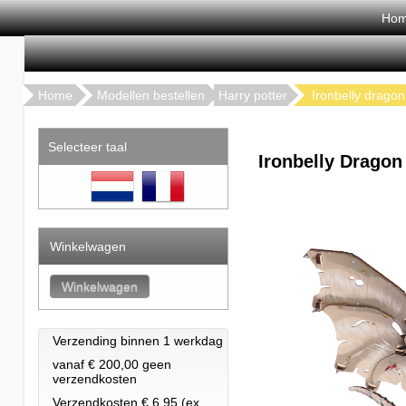
Ho
Home
Modellen bestellen
Harry potter
Ironbelly dragon
Selecteer taal
Ironbelly Dragon
Winkelwagen
Verzending binnen 1 werkdag
vanaf € 200,00 geen
verzendkosten
Verzendkosten € 6.95 (ex.