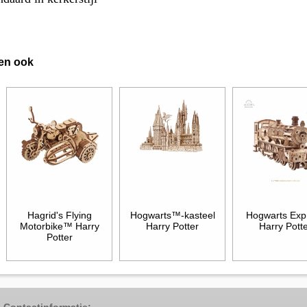
en ook
Hagrid's Flying
Hogwarts™-kasteel
Hogwarts Exp
Motorbike™ Harry
Harry Potter
Harry Pott
Potter
Contactinformatie: