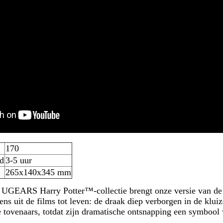
170
jd
3-5 uur
265х140х345 mm
 UGEARS Harry Potter™-collectie brengt onze versie van de
s uit de films tot leven: de draak diep verborgen in de klu
e tovenaars, totdat zijn dramatische ontsnapping een symbool 