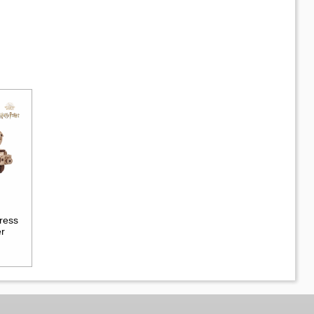
ress
er