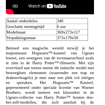
Aantal onderdelen
340
Geschatte montagetijd
6 uur
Modelmaat
369х273х117
Verpakkingsmaat
373х170х50
Betreed een magische wereld terwijl je het
majestueuze Hogwarts™-kasteel van Ugears
bouwt, een weergave van de tovenaarsschool zoals
te zien in de Harry Potter™-filmserie. Met zijn
overvloed aan torens neemt dit statische model met
beweegbare elementen (waaronder een trap en
drakenvleugels) je mee naar een plek vol intriges
en spreuken. Het Hogwarts™ Kasteel,
gepresenteerd onder speciale licentie van Warner
Brothers, wordt meteen een klassieker in de
Ugears-collectie van Harry Potter™ houten doe-
het-zelf-modellen, die zich aansluit bij de