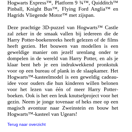
Hogwarts Express™, Platform 9 ¾™, Quidditch™
Pinball, Knight Bus™, Flying Ford Anglia™ en
Hagrids Vliegende Motor™ met zijspan.
Deze prachtige 3D-puzzel van Hogwarts™ Castle
zal zeker in de smaak vallen bij iedereen die de
Harry Potter-boekenreeks heeft gelezen of de films
heeft gezien. Het bouwen van modellen is een
geweldige manier om jezelf urenlang onder te
dompelen in de wereld van Harry Potter, en als je
klaar bent heb je een indrukwekkend pronkstuk
voor op een bureau of plank in de slaapkamer. Het
Hogwarts™-kasteelmodel is een geweldig cadeau-
idee voor ouders die hun kinderen willen belonen
voor het lezen van één of meer Harry Potter-
boeken. Ook is het een leuk knutselproject voor het
gezin. Neem je jonge tovenaar of heks mee op een
magisch avontuur naar Zweinstein en bouw het
Hogwarts™-kasteel van Ugears!
Terug naar overzicht