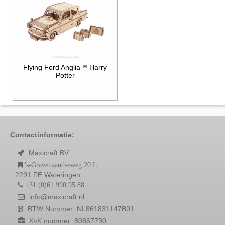
Flying Ford Anglia™ Harry
Potter
Contactinformatie:
Maxicraft BV
's-Gravenzandseweg 20 L
2291 PE Wateringen
+31 (0)61 990 95 88
info@maxicraft.nl
BTW Nummer: NL861831147B01
KvK nummer: 80867790