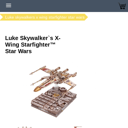
Home
Modellen bestellen
Ugears modellen
Luke skywalkers x wing starfighter star wars
Luke Skywalker`s X-
Wing Starfighter™
Star Wars