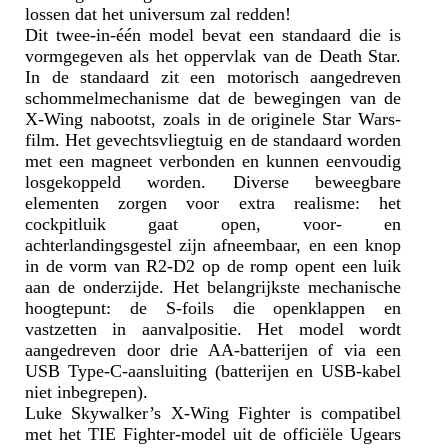
lossen dat het universum zal redden!
Dit twee-in-één model bevat een standaard die is
vormgegeven als het oppervlak van de Death Star.
In de standaard zit een motorisch aangedreven
schommelmechanisme dat de bewegingen van de
X-Wing nabootst, zoals in de originele Star Wars-
film. Het gevechtsvliegtuig en de standaard worden
met een magneet verbonden en kunnen eenvoudig
losgekoppeld worden. Diverse beweegbare
elementen zorgen voor extra realisme: het
cockpitluik gaat open, voor- en
achterlandingsgestel zijn afneembaar, en een knop
in de vorm van R2-D2 op de romp opent een luik
aan de onderzijde. Het belangrijkste mechanische
hoogtepunt: de S-foils die openklappen en
vastzetten in aanvalpositie. Het model wordt
aangedreven door drie AA-batterijen of via een
USB Type-C-aansluiting (batterijen en USB-kabel
niet inbegrepen).
Luke Skywalker’s X-Wing Fighter is compatibel
met het TIE Fighter-model uit de officiële Ugears