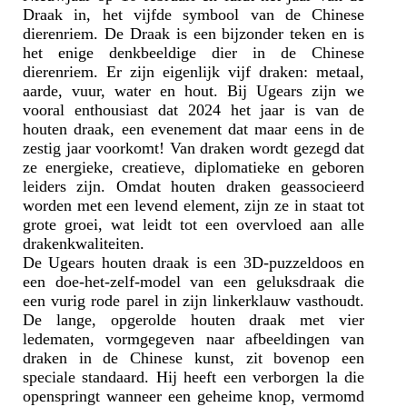
Draak in, het vijfde symbool van de Chinese
dierenriem. De Draak is een bijzonder teken en is
het enige denkbeeldige dier in de Chinese
dierenriem. Er zijn eigenlijk vijf draken: metaal,
aarde, vuur, water en hout. Bij Ugears zijn we
vooral enthousiast dat 2024 het jaar is van de
houten draak, een evenement dat maar eens in de
zestig jaar voorkomt! Van draken wordt gezegd dat
ze energieke, creatieve, diplomatieke en geboren
leiders zijn. Omdat houten draken geassocieerd
worden met een levend element, zijn ze in staat tot
grote groei, wat leidt tot een overvloed aan alle
drakenkwaliteiten.
De Ugears houten draak is een 3D-puzzeldoos en
een doe-het-zelf-model van een geluksdraak die
een vurig rode parel in zijn linkerklauw vasthoudt.
De lange, opgerolde houten draak met vier
ledematen, vormgegeven naar afbeeldingen van
draken in de Chinese kunst, zit bovenop een
speciale standaard. Hij heeft een verborgen la die
openspringt wanneer een geheime knop, vermomd