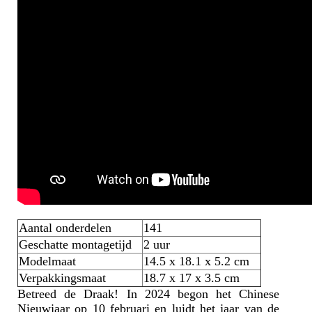
Aantal onderdelen
141
Geschatte montagetijd
2 uur
Modelmaat
14.5 x 18.1 x 5.2 cm
Verpakkingsmaat
18.7 x 17 x 3.5 cm
Betreed de Draak! In 2024 begon het Chinese
Nieuwjaar op 10 februari en luidt het jaar van de