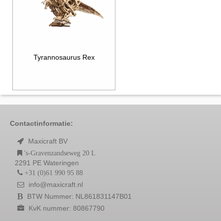
Tyrannosaurus Rex
Contactinformatie:
Maxicraft BV
's-Gravenzandseweg 20 L
2291 PE Wateringen
+31 (0)61 990 95 88
info@maxicraft.nl
BTW Nummer: NL861831147B01
KvK nummer: 80867790