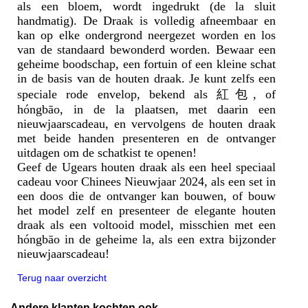
als een bloem, wordt ingedrukt (de la sluit
handmatig). De Draak is volledig afneembaar en
kan op elke ondergrond neergezet worden en los
van de standaard bewonderd worden. Bewaar een
geheime boodschap, een fortuin of een kleine schat
in de basis van de houten draak. Je kunt zelfs een
speciale rode envelop, bekend als 紅包, of
hóngbāo, in de la plaatsen, met daarin een
nieuwjaarscadeau, en vervolgens de houten draak
met beide handen presenteren en de ontvanger
uitdagen om de schatkist te openen!
Geef de Ugears houten draak als een heel speciaal
cadeau voor Chinees Nieuwjaar 2024, als een set in
een doos die de ontvanger kan bouwen, of bouw
het model zelf en presenteer de elegante houten
draak als een voltooid model, misschien met een
hóngbāo in de geheime la, als een extra bijzonder
nieuwjaarscadeau!
Terug naar overzicht
Andere klanten kochten ook