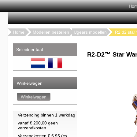
Ho
Home
Modellen bestellen
Ugears modellen
R2 d2 star
Selecteer taal
R2-D2™ Star Wa
Winkelwagen
Verzending binnen 1 werkdag
vanaf € 200,00 geen
verzendkosten
Verzendkosten € 6.95 (ex.