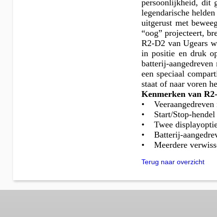
persoonlijkheid, dit
legendarische helden
uitgerust met beweeg
“oog” projecteert, br
R2-D2 van Ugears we
in positie en druk 
batterij-aangedreven
een speciaal compart
staat of naar voren he
Kenmerken van R2
• Veeraangedreven me
• Start/Stop-hendel 
• Twee displayopties
• Batterij-aangedrev
• Meerdere verwissel
Terug naar overzicht