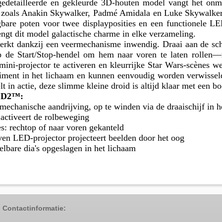
 gedetailleerde en gekleurde 3D-houten model vangt het on
 zoals Anakin Skywalker, Padmé Amidala en Luke Skywalker 
bare poten voor twee displayposities en een functionele LE
engt dit model galactische charme in elke verzameling.
rkt dankzij een veermechanisme inwendig. Draai aan de schi
op de Start/Stop-hendel om hem naar voren te laten rollen—
 mini-projector te activeren en kleurrijke Star Wars-scènes 
iment in het lichaam en kunnen eenvoudig worden verwissel
lt in actie, deze slimme kleine droid is altijd klaar met een b
-D2™:
chanische aandrijving, op te winden via de draaischijf in h
activeert de rolbeweging
: rechtop of naar voren gekanteld
en LED-projector projecteert beelden door het oog
bare dia's opgeslagen in het lichaam
Contactinformatie: