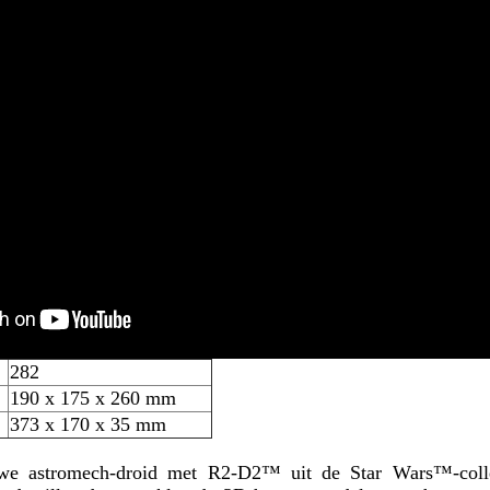
282
190 x 175 x 260 mm
373 x 170 x 35 mm
we astromech-droid met R2-D2™ uit de Star Wars™-colle