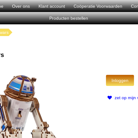
me
Over ons
Klant account
Coöperatie Voorwaarden
Con
Producten bestellen
 wars
rs
zet op mijn v